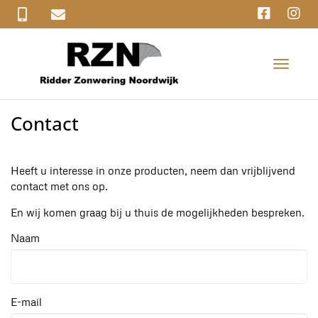
T
o
g
g
Contact
l
e
n
a
Heeft u interesse in onze producten, neem dan vrijblijvend
v
contact met ons op.
i
En wij komen graag bij u thuis de mogelijkheden bespreken.
g
a
Naam
t
i
o
n
E-mail