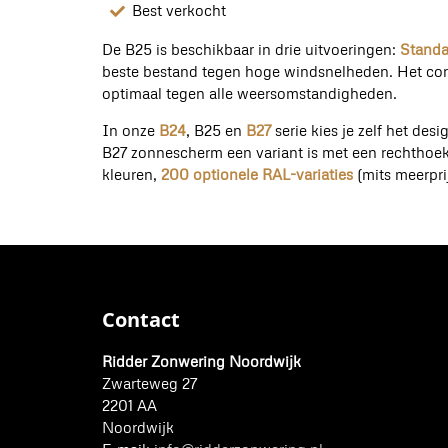
Best verkocht
De B25 is beschikbaar in drie uitvoeringen:
Standaa
beste bestand tegen hoge windsnelheden. Het co
optimaal tegen alle weersomstandigheden.
In onze
B24
, B25 en
B27
serie kies je zelf het des
B27 zonnescherm een variant is met een rechthoeki
kleuren,
200 optionele RAL-variaties
(mits meerpri
Contact
Ridder Zonwering Noordwijk
Zwarteweg 27
2201 AA
Noordwijk