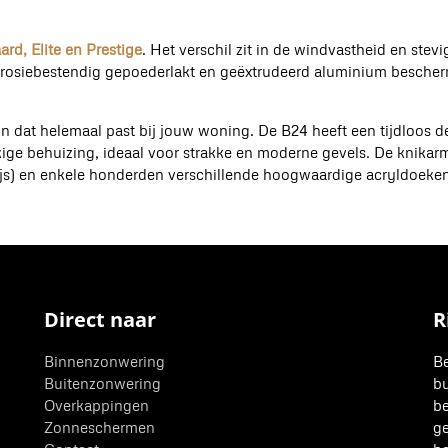
rd, Elite en Prestige
. Het verschil zit in de windvastheid en ste
rrosiebestendig gepoederlakt en geëxtrudeerd aluminium besche
ign dat helemaal past bij jouw woning. De B24 heeft een tijdloos de
ge behuizing, ideaal voor strakke en moderne gevels. De knikarm
js) en enkele honderden verschillende hoogwaardige acryldoeken
Direct naar
R
Binnenzonwering
Be
Buitenzonwering
bu
Overkappingen
be
Zonneschermen
ge