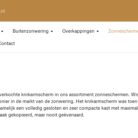
.nl
g
Buitenzonwering
Overkappingen
Zonnescherm
Contact
t verkochte knikarmscherm in ons assortiment zonneschermen. Wist
nier in de markt van de zonwering. Het knikarmscherm was toen 
namelijk een volledig gesloten en zeer compacte kast met maxima
vaak gekopieerd, maar nooit geëvenaard.