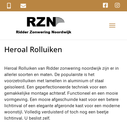
T
o
g
g
Heroal Rolluiken
l
e
n
a
Heroal Rolluiken van Ridder zonwering noordwijk zijn er in
v
allerlei soorten en maten. De populairste is het
i
voorzetrolluiken met lamellen in aluminium of staal
g
geïsoleerd. Een geperfectioneerde techniek voor een
a
gemakkelijke montage achteraf. Functioneel en een mooie
t
vormgeving. Een mooie afgeschuinde kast voor een betere
i
lichtinval of een elegante afgeronde kast voor een moderne
o
woonstijl. Volledig verduisterd of toch nog een beetje
n
lichtinval. U beslist zelf.