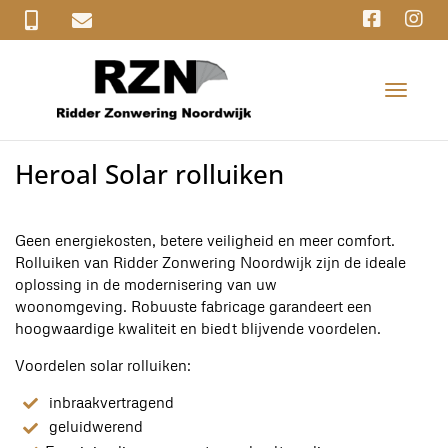
T
o
g
g
Heroal Solar rolluiken
l
e
n
a
Geen energiekosten, betere veiligheid en meer comfort.
v
Rolluiken van Ridder Zonwering Noordwijk zijn de ideale
i
oplossing in de modernisering van uw
g
woonomgeving. Robuuste fabricage garandeert een
a
hoogwaardige kwaliteit en biedt blijvende voordelen.
t
Voordelen solar rolluiken:
i
o
inbraakvertragend
n
geluidwerend