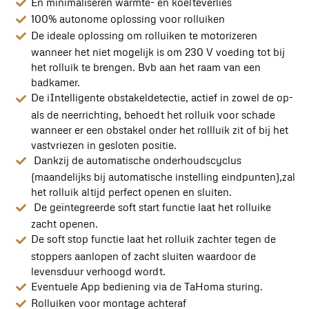
En minimaliseren warmte- en koelteverlies
100% autonome oplossing voor rolluiken
De ideale oplossing om rolluiken te motorizeren
wanneer het niet mogelijk is om 230 V voeding tot bij
het rolluik te brengen. Bvb aan het raam van een
badkamer.
De iIntelligente obstakeldetectie, actief in zowel de op-
als de neerrichting, behoedt het rolluik voor schade
wanneer er een obstakel onder het rollluik zit of bij het
vastvriezen in gesloten positie.
Dankzij de automatische onderhoudscyclus
(maandelijks bij automatische instelling eindpunten),zal
het rolluik altijd perfect openen en sluiten.
De geïntegreerde soft start functie laat het rolluike
zacht openen.
De soft stop functie laat het rolluik zachter tegen de
stoppers aanlopen of zacht sluiten waardoor de
levensduur verhoogd wordt.
Eventuele App bediening via de TaHoma sturing.
Rolluiken voor montage achteraf