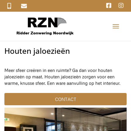
T
o
g
g
Houten jaloezieën
l
e
n
a
Meer sfeer creëren in een ruimte? Ga dan voor houten
v
jaloezieën op maat. Houten jaloezieën zorgen voor een
i
warme, knusse sfeer. Een ware aanvulling op het interieur.
g
a
CONTACT
t
i
o
n